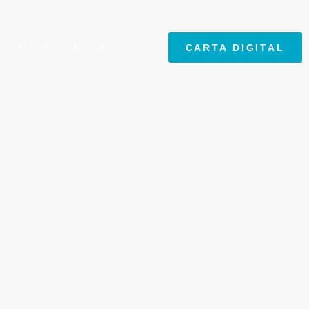
CARTA DIGITAL
Donde se acaba el mar, donde
comienza el cielo.