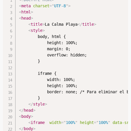
<
meta
charset
=
"
UTF-8
"
>
<
html
>
<
head
>
<
title
>
La Calma Playa
</
title
>
<
style
>
        body, html {

            height: 100%;

            margin: 0;

            overflow: hidden;

        }

        iframe {

            width: 100%;

            height: 100%;

            border: none; /* Para eliminar el bo
        }

</
style
>
</
head
>
<
body
>
<
iframe
width
=
"
100%
"
height
=
"
100%
"
data-sr
</
body
>