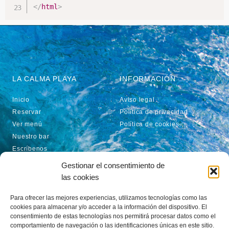
</
html
>
LA CALMA PLAYA
INFORMACIÓN
Inicio
Aviso legal
Reservar
Política de privacidad
Ver menú
Política de cookies
Nuestro bar
Escríbenos
Gestionar el consentimiento de
CONTACTO
las cookies
Av. de la Axarquía, 40, 29738 Torre de Benagalbón, Málaga
Para ofrecer las mejores experiencias, utilizamos tecnologías como las
+34 952 07 34 31
cookies para almacenar y/o acceder a la información del dispositivo. El
info@lacalmaplaya.es
consentimiento de estas tecnologías nos permitirá procesar datos como el
comportamiento de navegación o las identificaciones únicas en este sitio.